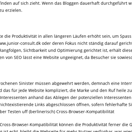
inden auf sich zieht. Wenn das Bloggen dauerhaft durchgeführt wird
zu erzielen.
die Produktivität in allen längeren Läufen erhöht sein, um Spass 
ww.junior-consult.dk
oder deren Fokus nicht ständig darauf gericht
Rangfolgen, Sichtbarkeit und Optimierung gerichtet ist, erhält die
n von SEO lässt eine Website ungeeignet, da Besucher sie sowieso
rochenen Sinister müssen abgewehrt werden, demnach eine Intern
 das für jede Website kompliziert, die Marke und den Ruf heile z
 Interessenten anhand das Ablegen der potenziellen Interessente
nichtexistierende Links abgeschlossen öffnen, sofern fehlerhafte Si
Über Testen uff (berlinerisch) Cross-Browser-Kompatibilität
f Cross-Browser-Kompatibilität können die Produktivität ferner di
ig ist echt, bleibt die Webseite für mehr Nutzer verfügbar, was w