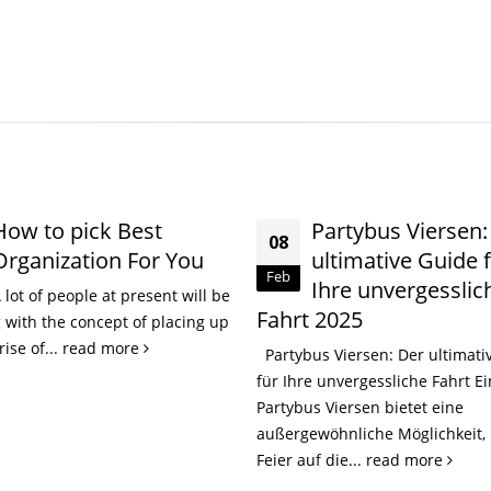
Partybus Viersen: Der
New Faculty Essa
27
ultimative Guide für
Writing Support
Apr
Ihre unvergessliche
This is why referrals are
2025
regarded as the main portion o
article. Just as truly adequate
 Viersen: Der ultimative Guide
machinists may...
read more
 unvergessliche Fahrt Ein
 Viersen bietet eine
öhnliche Möglichkeit, Ihre
 die...
read more