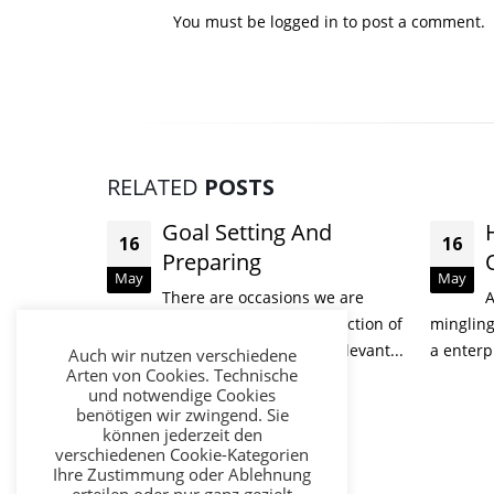
You must be
logged in
to post a comment.
RELATED
POSTS
d
How to pick Best
16
08
Organization For You
May
Feb
we are
A lot of people at present will be
Fahrt 
irection of
mingling with the concept of placing up
s relevant...
a enterprise of...
read more
Auch wir nutzen verschiedene
Partybus
Arten von Cookies. Technische
für Ihre
und notwendige Cookies
Partybus
benötigen wir zwingend. Sie
können jederzeit den
außergew
verschiedenen Cookie-Kategorien
Feier auf
Ihre Zustimmung oder Ablehnung