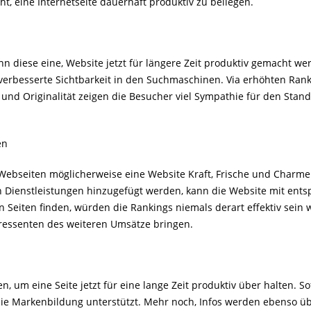
t, eine Internetseite dauerhaft produktiv zu beilegen.
 diese eine, Website jetzt für längere Zeit produktiv gemacht wer
verbesserte Sichtbarkeit in den Suchmaschinen. Via erhöhten Ran
e und Originalität zeigen die Besucher viel Sympathie für den Sta
en
ebseiten möglicherweise eine Website Kraft, Frische und Charme
Dienstleistungen hinzugefügt werden, kann die Website mit entsp
 Seiten finden, würden die Rankings niemals derart effektiv sein
ressenten des weiteren Umsätze bringen.
, um eine Seite jetzt für eine lange Zeit produktiv über halten. S
ie Markenbildung unterstützt. Mehr noch, Infos werden ebenso üb