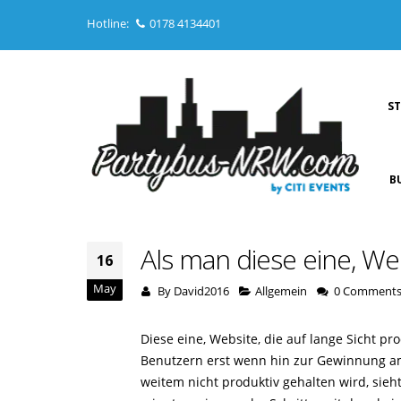
Hotline:
0178 4134401
S
B
Als man diese eine, We
16
May
By
David2016
Allgemein
0 Comment
Diese eine, Website, die auf lange Sicht p
Benutzern erst wenn hin zur Gewinnung am
weitem nicht produktiv gehalten wird, sieh