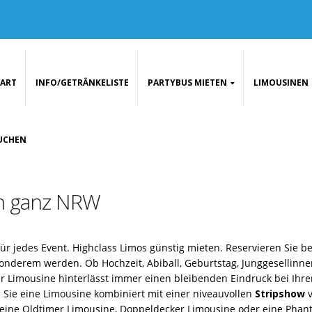
TART
INFO/GETRÄNKELISTE
PARTYBUS MIETEN
LIMOUSINEN
UCHEN
in ganz NRW
 für jedes Event. Highclass Limos günstig mieten. Reservieren Sie b
sonderem werden. Ob Hochzeit, Abiball, Geburtstag, Junggesellinne
r Limousine hinterlässt immer einen bleibenden Eindruck bei Ihre
Sie eine Limousine kombiniert mit einer niveauvollen
Stripshow
eine Oldtimer Limousine, Doppeldecker Limousine oder eine Phant