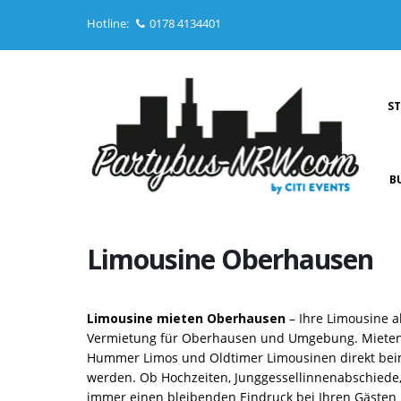
Hotline:
0178 4134401
S
B
Limousine Oberhausen
Limousine mieten Oberhausen
– Ihre Limousine al
Vermietung für Oberhausen und Umgebung. Mieten S
Hummer Limos und Oldtimer Limousinen direkt beim
werden. Ob Hochzeiten, Junggessellinnenabschiede, 
immer einen bleibenden Eindruck bei Ihren Gästen 